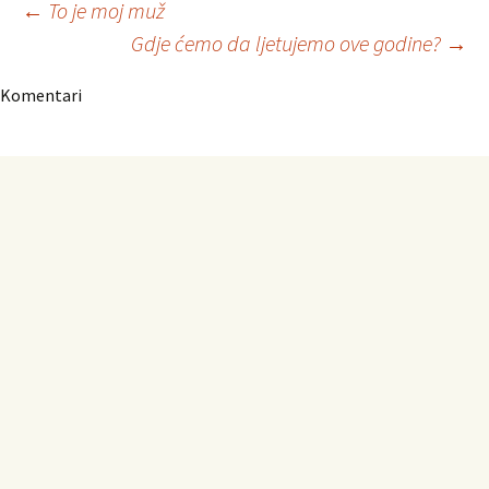
Navigacija
←
To je moj muž
Gdje ćemo da ljetujemo ove godine?
→
članaka
Komentari