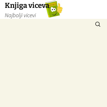
Knjiga viceva
Najbolji vicevi
Idi
Pretrag
na
sadržaj