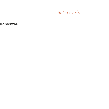
Navigacija
←
Buket cveća
Komentari
članaka