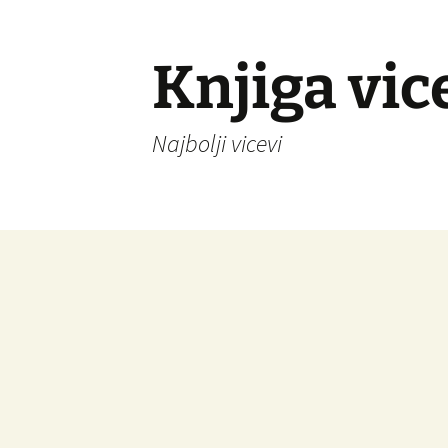
Knjiga vic
Najbolji vicevi
Idi
na
sadržaj