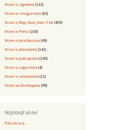
Vicevi o ciganima
(132)
Vicevi o crnogorcima
(83)
Vicevi o Muji, Husi, Hasi i Fati
(459)
Vicevi o Perici
(230)
Vicevi o piroćancima
(49)
Vicevi o plavušama
(141)
Vicevi o policajcima
(100)
Vicevi o zagorcima
(4)
Vicevi o zemuncima
(12)
Vicevi sa životinjama
(99)
Najnoviji vicevi
Pita sin oca…