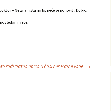
 doktor – Ne znam šta mi bi, neće se ponoviti. Dobro,
ogledom i reče:
Što radi zlatna ribica u čaši mineralne vode?
→