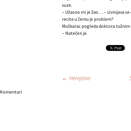
suze.
– Užasno mi je žao… – izvinjava se
recite u čemu je problem?
Muškarac pogleda doktora tužnim p
– Natečen je.
Navigacija
←
Herojstvo
Komentari
članaka