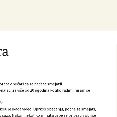
ra
orate obećati da se nećete smejati!
nalac, za više od 20 ugodina koliko radim, nisam se
će.
oju je ikada video. Uprkos obećanju, počne se smejati,
do suza. Nakon nekoliko minuta uspe se pribrati i obriše