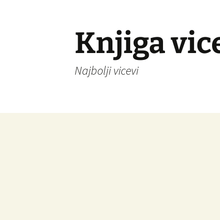
Knjiga vic
Najbolji vicevi
Idi
na
sadržaj