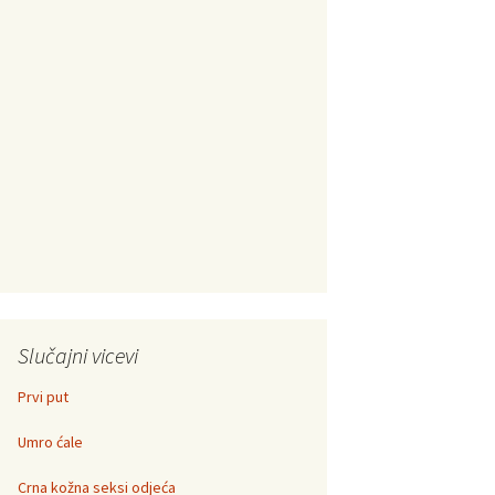
Slučajni vicevi
Prvi put
Umro ćale
Crna kožna seksi odjeća