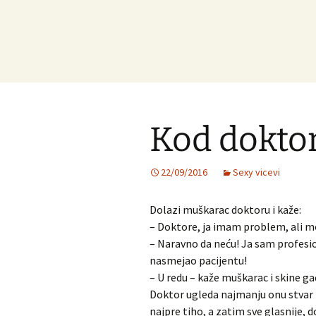
Kod dokto
22/09/2016
Sexy vicevi
Dolazi muškarac doktoru i kaže:
– Doktore, ja imam problem, ali m
– Naravno da neću! Ja sam profesio
nasmejao pacijentu!
– U redu – kaže muškarac i skine ga
Doktor ugleda najmanju onu stvar k
najpre tiho, a zatim sve glasnije, 