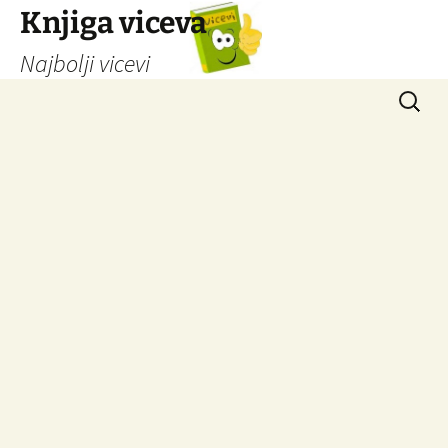
Knjiga viceva
Najbolji vicevi
Idi
Pretrag
na
sadržaj