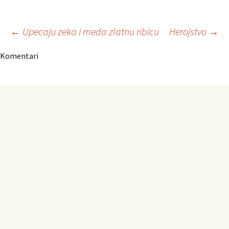
Navigacija
←
Upecaju zeka i meda zlatnu ribicu
Herojstvo
→
Komentari
članaka