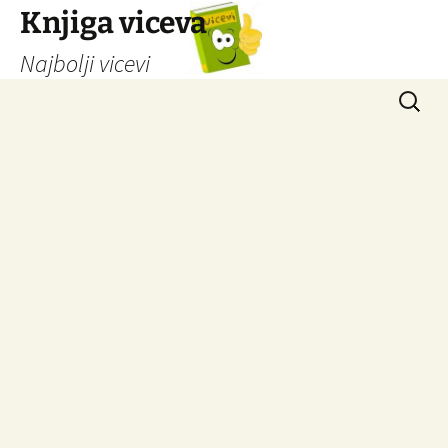
Knjiga viceva
Najbolji vicevi
Idi
Pretrag
na
sadržaj