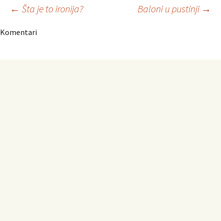
Navigacija
←
Šta je to ironija?
Baloni u pustinji
→
Komentari
članaka