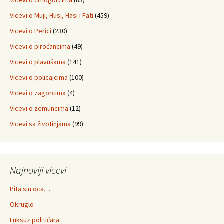
Vicevi o crnogorcima
(83)
Vicevi o Muji, Husi, Hasi i Fati
(459)
Vicevi o Perici
(230)
Vicevi o piroćancima
(49)
Vicevi o plavušama
(141)
Vicevi o policajcima
(100)
Vicevi o zagorcima
(4)
Vicevi o zemuncima
(12)
Vicevi sa životinjama
(99)
Najnoviji vicevi
Pita sin oca…
Okruglo
Luksuz političara