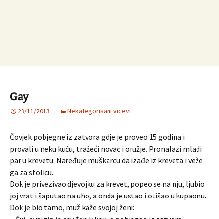
Gay
28/11/2013
Nekategorisani vicevi
Čovjek pobjegne iz zatvora gdje je proveo 15 godina i
provali u neku kuću, tražeći novac i oružje. Pronalazi mladi
par u krevetu. Naređuje muškarcu da izađe iz kreveta i veže
ga za stolicu.
Dok je privezivao djevojku za krevet, popeo se na nju, ljubio
joj vrat i šaputao na uho, a onda je ustao i otišao u kupaonu.
Dok je bio tamo, muž kaže svojoj ženi: