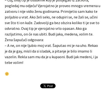
– Čuj, ovaj tip je osuđenik koji je pobjegao iz zatvora,
pogledaj mu odjeću! Vjerojatno je proveo mnogo vremena u
zatvoru i nije vidio ženu godinama. Primijetio sam kako te
poljubio u vrat. Ako želi seks, ne odupiri se, ne žali se, učini
sve što ti on kaže. Zadovolji ga bez obzira koliko ti je sve to
odvratno. Ovaj tip je vjerojatno vrlo opasan. Ako ga
razljutimo, on će nas ubiti. Budi jaka, medena, volim te.
Žena šapućući odgovara:
– A ne, on nije ljubio moj vrat. Šaputao mi je na uho. Rekao
je da je gay, misli da si sladak, a pitanje je bilo imamo li
vazelin. Rekla sam mu da je u kupaoni. Budi jak medeni, i ja
tebe volim!