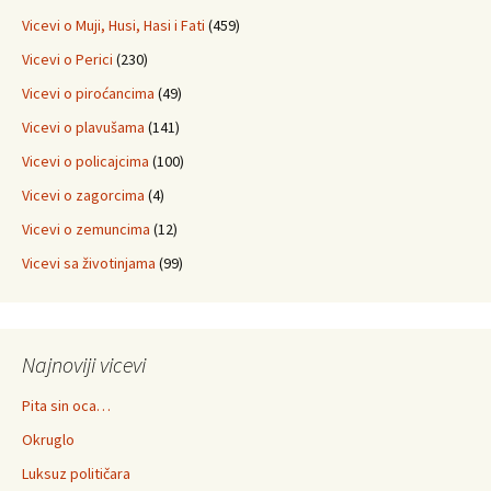
Vicevi o Muji, Husi, Hasi i Fati
(459)
Vicevi o Perici
(230)
Vicevi o piroćancima
(49)
Vicevi o plavušama
(141)
Vicevi o policajcima
(100)
Vicevi o zagorcima
(4)
Vicevi o zemuncima
(12)
Vicevi sa životinjama
(99)
Najnoviji vicevi
Pita sin oca…
Okruglo
Luksuz političara