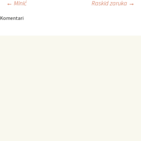
Navigacija
←
Minić
Raskid zaruka
→
Komentari
članaka