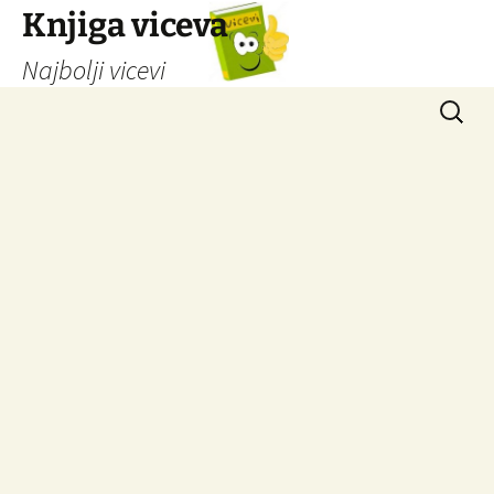
Knjiga viceva
Najbolji vicevi
Idi
Pretrag
na
sadržaj