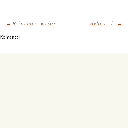
Navigacija
←
Reklama za kaiševe
Voda u selu
→
Komentari
članaka