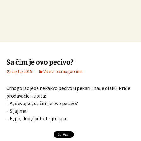
Sa čim je ovo pecivo?
25/12/2015
Vicevi o crnogorcima
Crnogorac jede nekakvo pecivo u pekari i nađe dlaku. Priđe
prodavačici i upita:
– A, đevojko, sa čim je ovo pecivo?
– S jajima.
– E, pa, drugi put obrijte jaja.