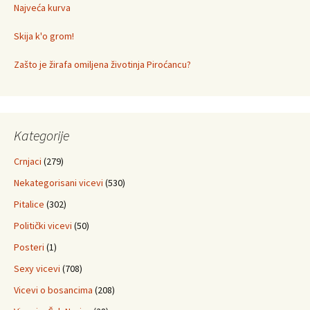
Najveća kurva
Skija k'o grom!
Zašto je žirafa omiljena životinja Piroćancu?
Kategorije
Crnjaci
(279)
Nekategorisani vicevi
(530)
Pitalice
(302)
Politički vicevi
(50)
Posteri
(1)
Sexy vicevi
(708)
Vicevi o bosancima
(208)