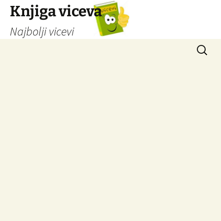
Knjiga viceva
Najbolji vicevi
Idi
Pretrag
na
sadržaj