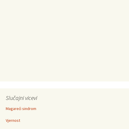
Slučajni vicevi
Magareći sindrom
Vjernost