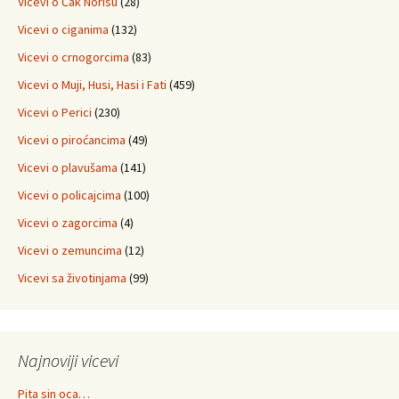
Vicevi o Čak Norisu
(28)
Vicevi o ciganima
(132)
Vicevi o crnogorcima
(83)
Vicevi o Muji, Husi, Hasi i Fati
(459)
Vicevi o Perici
(230)
Vicevi o piroćancima
(49)
Vicevi o plavušama
(141)
Vicevi o policajcima
(100)
Vicevi o zagorcima
(4)
Vicevi o zemuncima
(12)
Vicevi sa životinjama
(99)
Najnoviji vicevi
Pita sin oca…