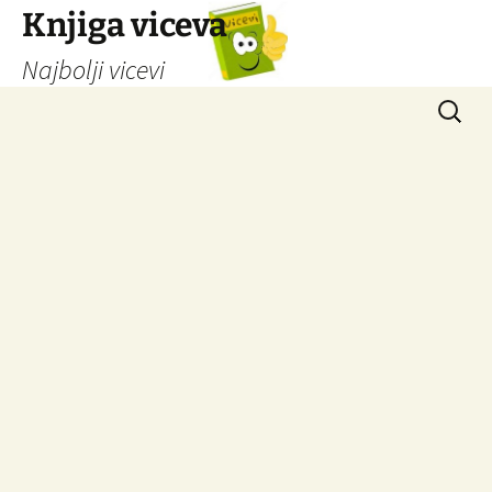
Knjiga viceva
Najbolji vicevi
Idi
Pretrag
na
sadržaj