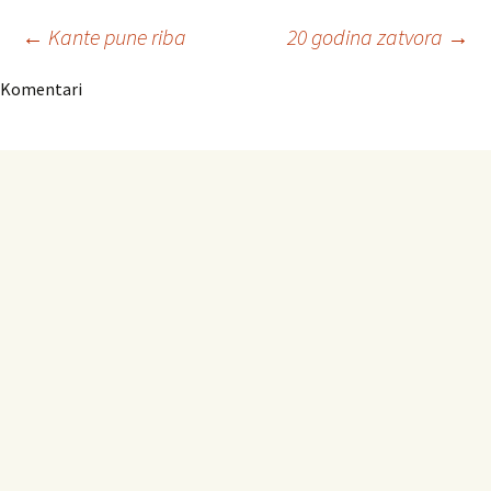
Navigacija
←
Kante pune riba
20 godina zatvora
→
Komentari
članaka