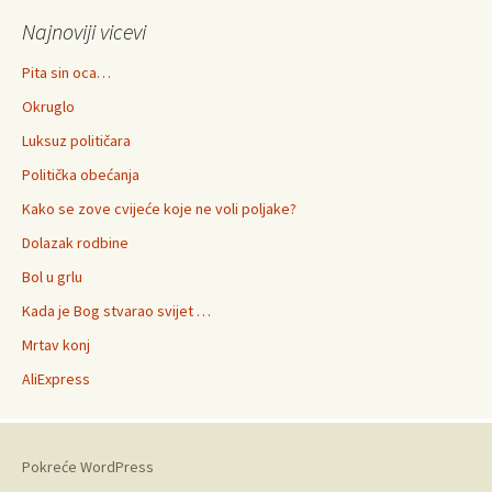
Najnoviji vicevi
Pita sin oca…
Okruglo
Luksuz političara
Politička obećanja
Kako se zove cvijeće koje ne voli poljake?
Dolazak rodbine
Bol u grlu
Kada je Bog stvarao svijet …
Mrtav konj
AliExpress
Pokreće WordPress