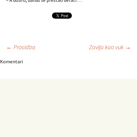
– A dobro, danas se prestao derati …
Navigacija
←
Prosidba
Zavija kao vuk
→
Komentari
članaka