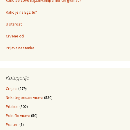
Kako se zove najzahvalniji američki glumac?
Kako je na Egzitu?
U starosti
Crvene oči
Prijava nestanka
Kategorije
Crnjaci
(279)
Nekategorisani vicevi
(530)
Pitalice
(302)
Politički vicevi
(50)
Posteri
(1)