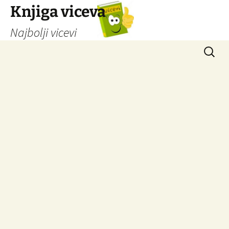
Knjiga viceva
Najbolji vicevi
Idi
Pretrag
na
sadržaj