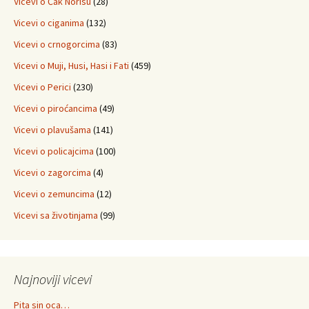
Vicevi o Čak Norisu
(28)
Vicevi o ciganima
(132)
Vicevi o crnogorcima
(83)
Vicevi o Muji, Husi, Hasi i Fati
(459)
Vicevi o Perici
(230)
Vicevi o piroćancima
(49)
Vicevi o plavušama
(141)
Vicevi o policajcima
(100)
Vicevi o zagorcima
(4)
Vicevi o zemuncima
(12)
Vicevi sa životinjama
(99)
Najnoviji vicevi
Pita sin oca…