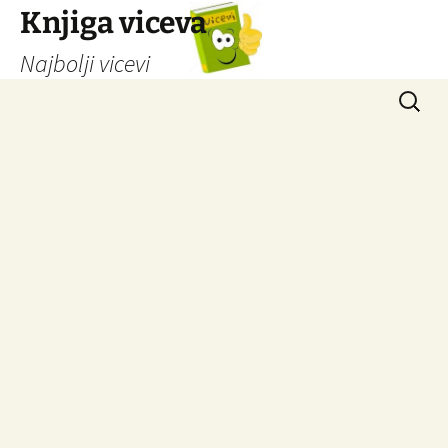
Knjiga viceva
Najbolji vicevi
Idi
Pretrag
na
sadržaj