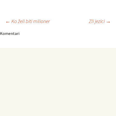
Navigacija
←
Ko želi biti milioner
Zli jezici
→
Komentari
članaka