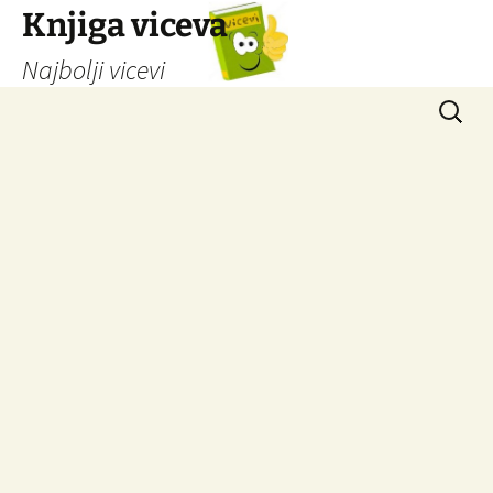
Knjiga viceva
Najbolji vicevi
Idi
Pretrag
na
sadržaj