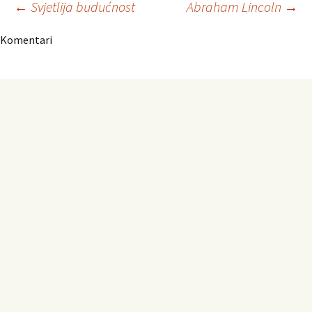
Navigacija
←
Svjetlija budućnost
Abraham Lincoln
→
Komentari
članaka