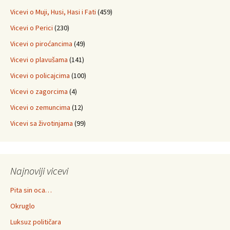
Vicevi o Muji, Husi, Hasi i Fati
(459)
Vicevi o Perici
(230)
Vicevi o piroćancima
(49)
Vicevi o plavušama
(141)
Vicevi o policajcima
(100)
Vicevi o zagorcima
(4)
Vicevi o zemuncima
(12)
Vicevi sa životinjama
(99)
Najnoviji vicevi
Pita sin oca…
Okruglo
Luksuz političara