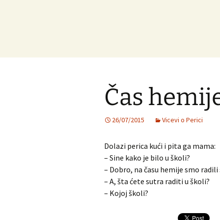
Čas hemij
26/07/2015
Vicevi o Perici
Dolazi perica kući i pita ga mama:
– Sine kako je bilo u školi?
– Dobro, na času hemije smo radili
– A, šta ćete sutra raditi u školi?
– Kojoj školi?