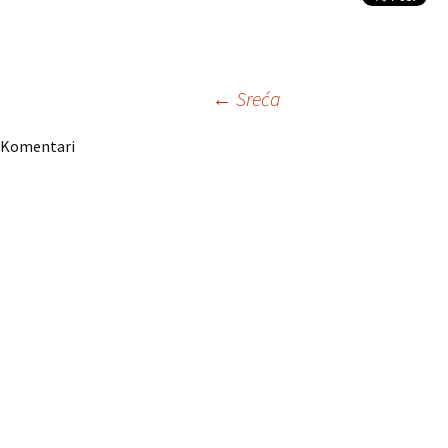
Navigacija
←
Sreća
Komentari
članaka