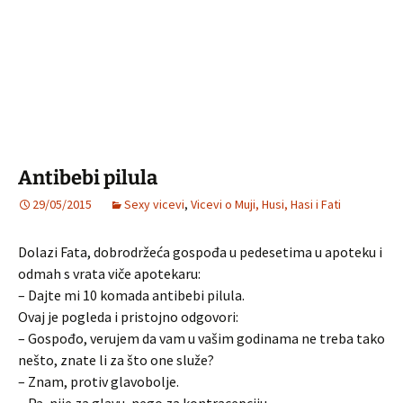
Antibebi pilula
29/05/2015
Sexy vicevi
,
Vicevi o Muji, Husi, Hasi i Fati
Dolazi Fata, dobrodržeća gospođa u pedesetima u apoteku i
odmah s vrata viče apotekaru:
– Dajte mi 10 komada antibebi pilula.
Ovaj je pogleda i pristojno odgovori:
– Gospođo, verujem da vam u vašim godinama ne treba tako
nešto, znate li za što one služe?
– Znam, protiv glavobolje.