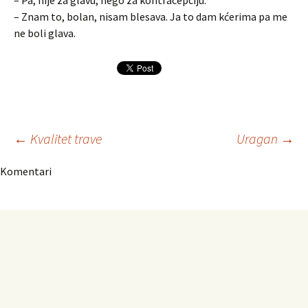
– Pa, nije za glavu, nego za kontracepciju.
– Znam to, bolan, nisam blesava. Ja to dam kćerima pa me
ne boli glava.
Navigacija
←
Kvalitet trave
Uragan
→
Komentari
članaka