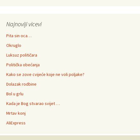
Najnoviji vicevi
Pita sin oca…
Okruglo
Luksuz političara
Politička obećanja
Kako se zove cvijeće koje ne voli poljake?
Dolazak rodbine
Bol u grlu
Kada je Bog stvarao svijet …
Mrtav konj
AliExpress