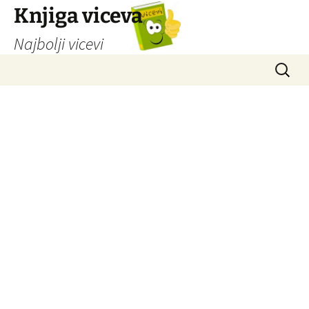
Knjiga viceva
Najbolji vicevi
Idi
Pretrag
na
sadržaj