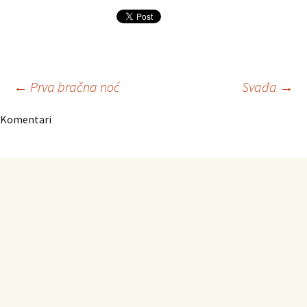
Navigacija
←
Prva bračna noć
Svađa
→
Komentari
članaka