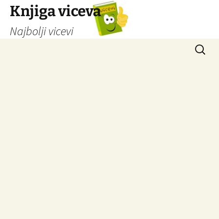
Knjiga viceva
Najbolji vicevi
Idi
Pretrag
na
sadržaj