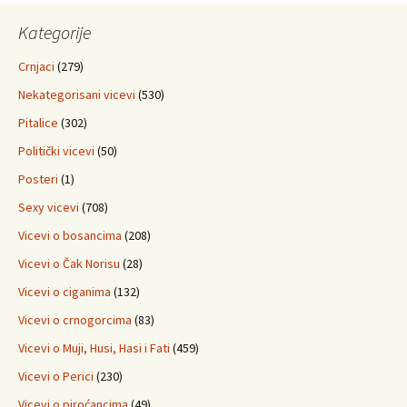
Kategorije
Crnjaci
(279)
Nekategorisani vicevi
(530)
Pitalice
(302)
Politički vicevi
(50)
Posteri
(1)
Sexy vicevi
(708)
Vicevi o bosancima
(208)
Vicevi o Čak Norisu
(28)
Vicevi o ciganima
(132)
Vicevi o crnogorcima
(83)
Vicevi o Muji, Husi, Hasi i Fati
(459)
Vicevi o Perici
(230)
Vicevi o piroćancima
(49)