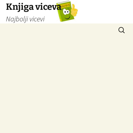
Knjiga viceva
Najbolji vicevi
Idi
Pretrag
na
sadržaj