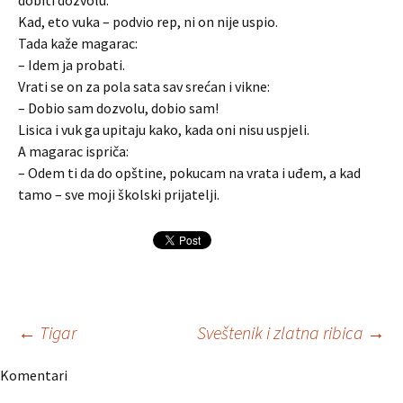
dobiti dozvolu.
Kad, eto vuka – podvio rep, ni on nije uspio.
Tada kaže magarac:
– Idem ja probati.
Vrati se on za pola sata sav srećan i vikne:
– Dobio sam dozvolu, dobio sam!
Lisica i vuk ga upitaju kako, kada oni nisu uspjeli.
A magarac ispriča:
– Odem ti da do opštine, pokucam na vrata i uđem, a kad
tamo – sve moji školski prijatelji.
Navigacija
←
Tigar
Sveštenik i zlatna ribica
→
Komentari
članaka