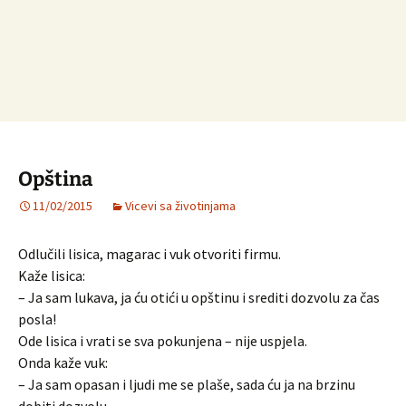
Opština
11/02/2015
Vicevi sa životinjama
Odlučili lisica, magarac i vuk otvoriti firmu.
Kaže lisica:
– Ja sam lukava, ja ću otići u opštinu i srediti dozvolu za čas
posla!
Ode lisica i vrati se sva pokunjena – nije uspjela.
Onda kaže vuk:
– Ja sam opasan i ljudi me se plaše, sada ću ja na brzinu