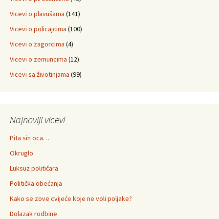
Vicevi o plavušama
(141)
Vicevi o policajcima
(100)
Vicevi o zagorcima
(4)
Vicevi o zemuncima
(12)
Vicevi sa životinjama
(99)
Najnoviji vicevi
Pita sin oca…
Okruglo
Luksuz političara
Politička obećanja
Kako se zove cvijeće koje ne voli poljake?
Dolazak rodbine