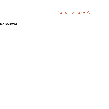
Navigacija
←
Cigani na pogrebu
Komentari
članaka