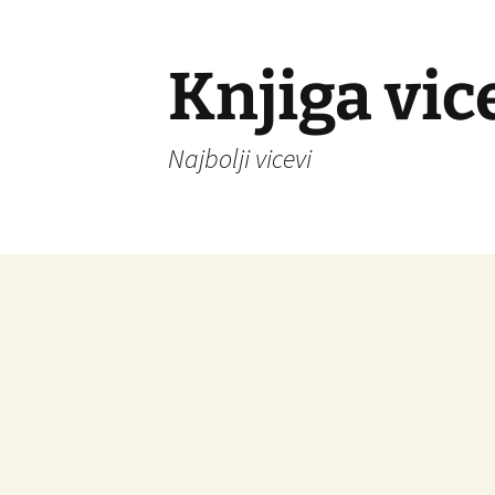
Knjiga vic
Najbolji vicevi
Idi
na
sadržaj