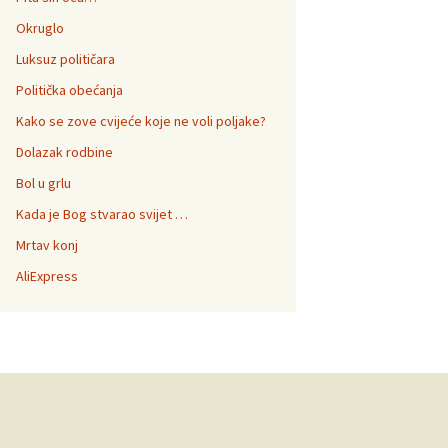
Okruglo
Luksuz političara
Politička obećanja
Kako se zove cvijeće koje ne voli poljake?
Dolazak rodbine
Bol u grlu
Kada je Bog stvarao svijet …
Mrtav konj
AliExpress