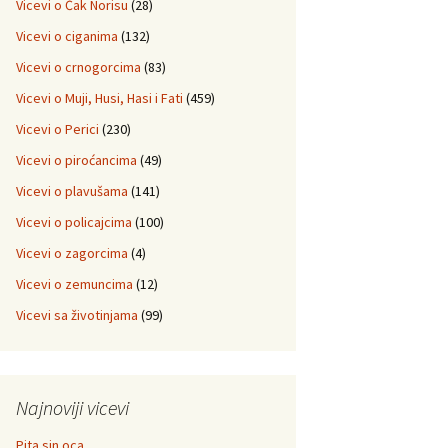
Vicevi o Čak Norisu
(28)
Vicevi o ciganima
(132)
Vicevi o crnogorcima
(83)
Vicevi o Muji, Husi, Hasi i Fati
(459)
Vicevi o Perici
(230)
Vicevi o piroćancima
(49)
Vicevi o plavušama
(141)
Vicevi o policajcima
(100)
Vicevi o zagorcima
(4)
Vicevi o zemuncima
(12)
Vicevi sa životinjama
(99)
Najnoviji vicevi
Pita sin oca…