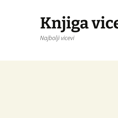
Knjiga vic
Najbolji vicevi
Idi
na
sadržaj