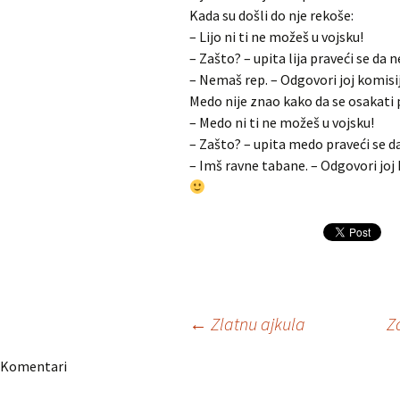
Kada su došli do nje rekoše:
– Lijo ni ti ne možeš u vojsku!
– Zašto? – upita lija praveći se da n
– Nemaš rep. – Odgovori joj komisij
Medo nije znao kako da se osakati p
– Medo ni ti ne možeš u vojsku!
– Zašto? – upita medo praveći se da
– Imš ravne tabane. – Odgovori joj 
Navigacija
←
Zlatnu ajkula
Z
Komentari
članaka