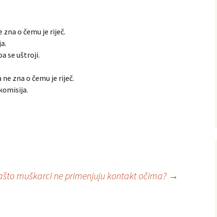
e zna o čemu je riječ.
a.
a se uštroji.
 ne zna o čemu je riječ.
komisija.
ašto muškarci ne primenjuju kontakt očima?
→