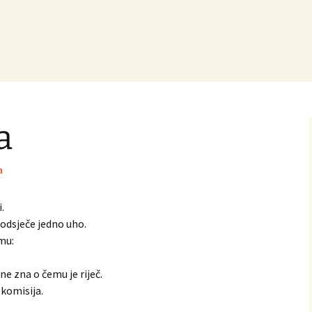
a
a
.
 odsječe jedno uho.
mu:
ne zna o čemu je riječ.
komisija.