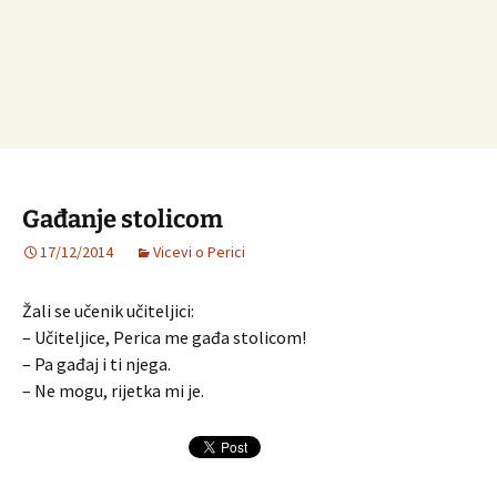
Gađanje stolicom
17/12/2014
Vicevi o Perici
Žali se učenik učiteljici:
– Učiteljice, Perica me gađa stolicom!
– Pa gađaj i ti njega.
– Ne mogu, rijetka mi je.