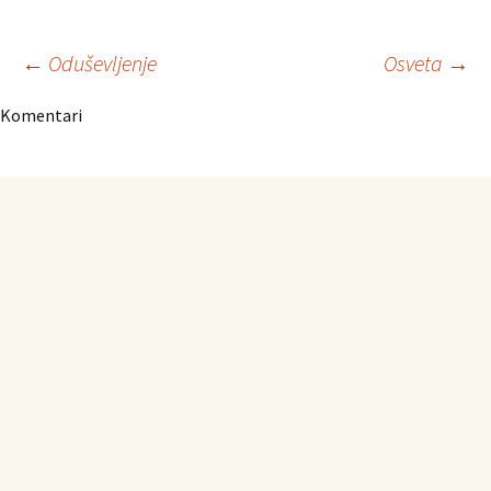
Navigacija
←
Oduševljenje
Osveta
→
Komentari
članaka