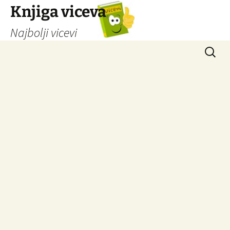
Knjiga viceva
Najbolji vicevi
Idi
Pretrag
na
sadržaj