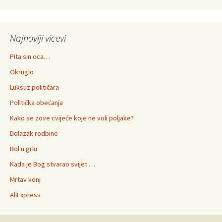
Najnoviji vicevi
Pita sin oca…
Okruglo
Luksuz političara
Politička obećanja
Kako se zove cvijeće koje ne voli poljake?
Dolazak rodbine
Bol u grlu
Kada je Bog stvarao svijet …
Mrtav konj
AliExpress