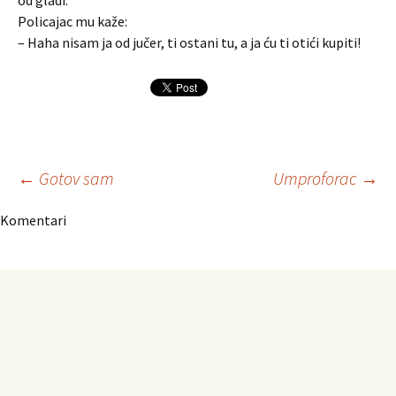
od gladi.
Policajac mu kaže:
– Haha nisam ja od jučer, ti ostani tu, a ja ću ti otići kupiti!
Navigacija
←
Gotov sam
Umproforac
→
Komentari
članaka