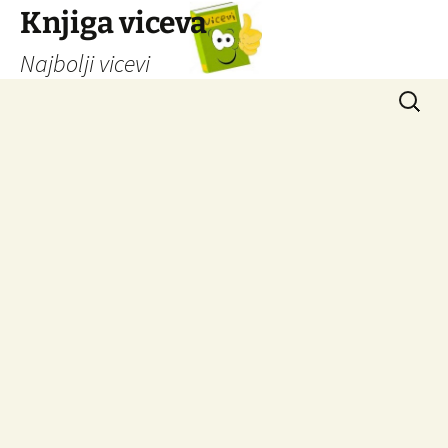
Knjiga viceva
Najbolji vicevi
Idi
Pretrag
na
sadržaj