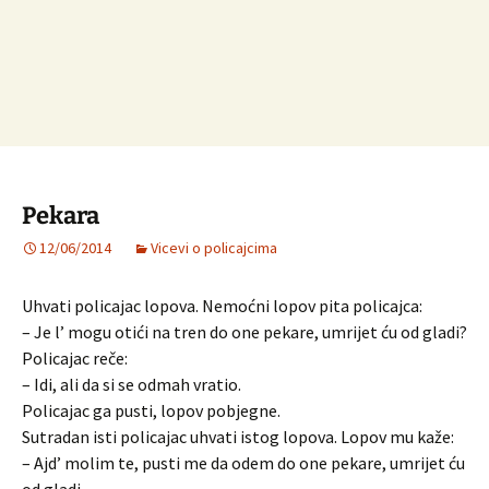
Pekara
12/06/2014
Vicevi o policajcima
Uhvati policajac lopova. Nemoćni lopov pita policajca:
– Je l’ mogu otići na tren do one pekare, umrijet ću od gladi?
Policajac reče:
– Idi, ali da si se odmah vratio.
Policajac ga pusti, lopov pobjegne.
Sutradan isti policajac uhvati istog lopova. Lopov mu kaže:
– Ajd’ molim te, pusti me da odem do one pekare, umrijet ću