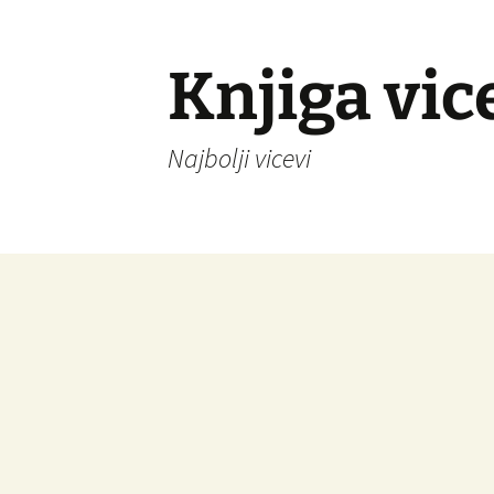
Knjiga vic
Najbolji vicevi
Idi
na
sadržaj