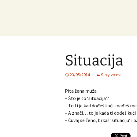
Situacija
23/05/2014
Sexy vicevi
Pita žena muža:
– Što je to ‘situacija’?
– To ti je kad dođeš kući i nađeš m
– A znači… to je kada ti dođeš kući
– Čuvaj se ženo, brkaš ‘situaciju’ i b