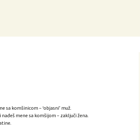
ene sa komšinicom – ‘objasni’ muž.
 i nađeš mene sa komšijom – zaključi žena.
atine.