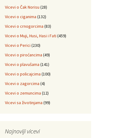
Vicevi o Čak Norisu
(28)
Vicevi o ciganima
(132)
Vicevi o crnogorcima
(83)
Vicevi o Muji, Husi, Hasi i Fati
(459)
Vicevi o Perici
(230)
Vicevi o piroćancima
(49)
Vicevi o plavušama
(141)
Vicevi o policajcima
(100)
Vicevi o zagorcima
(4)
Vicevi o zemuncima
(12)
Vicevi sa životinjama
(99)
Najnoviji vicevi