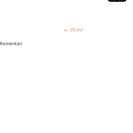
Navigacija
←
Vicevi
Komentari
članaka