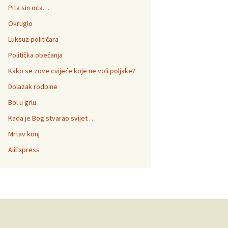
Pita sin oca…
Okruglo
Luksuz političara
Politička obećanja
Kako se zove cvijeće koje ne voli poljake?
Dolazak rodbine
Bol u grlu
Kada je Bog stvarao svijet …
Mrtav konj
AliExpress