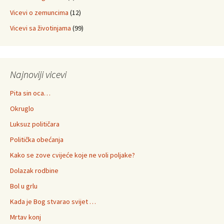
Vicevi o zemuncima
(12)
Vicevi sa životinjama
(99)
Najnoviji vicevi
Pita sin oca…
Okruglo
Luksuz političara
Politička obećanja
Kako se zove cvijeće koje ne voli poljake?
Dolazak rodbine
Bol u grlu
Kada je Bog stvarao svijet …
Mrtav konj