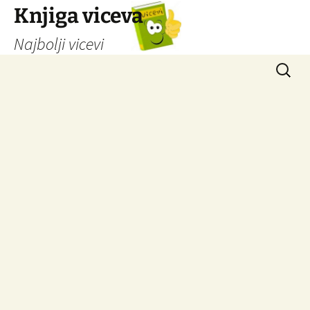
Knjiga viceva
Najbolji vicevi
Idi
Pretrag
na
sadržaj