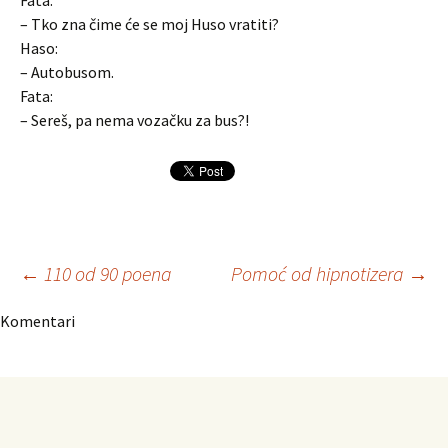
Fata:
– Tko zna čime će se moj Huso vratiti?
Haso:
– Autobusom.
Fata:
– Sereš, pa nema vozačku za bus?!
Navigacija
←
110 od 90 poena
Pomoć od hipnotizera
→
Komentari
članaka