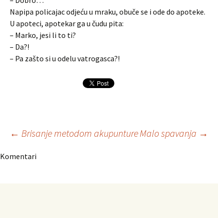
– Dobro…
Napipa policajac odjeću u mraku, obuče se i ode do apoteke.
U apoteci, apotekar ga u čudu pita:
– Marko, jesi li to ti?
– Da?!
– Pa zašto si u odelu vatrogasca?!
Navigacija
←
Brisanje metodom akupunture
Malo spavanja
→
Komentari
članaka