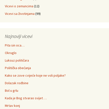
Vicevi o zemuncima
(12)
Vicevi sa životinjama
(99)
Najnoviji vicevi
Pita sin oca…
Okruglo
Luksuz političara
Politička obećanja
Kako se zove cvijeće koje ne voli poljake?
Dolazak rodbine
Bol u grlu
Kada je Bog stvarao svijet …
Mrtav konj