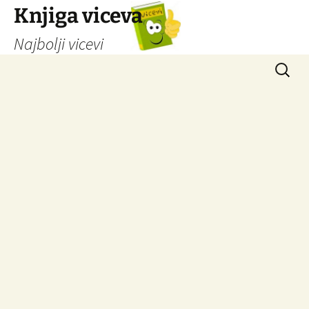
Knjiga viceva
Najbolji vicevi
Idi
Pretrag
na
sadržaj