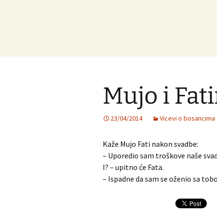
Mujo i Fat
23/04/2014
Vicevi o bosancima
Kaže Mujo Fati nakon svadbe:
– Uporedio sam troškove naše svad
I? – upitno će Fata.
– Ispadne da sam se oženio sa tobo