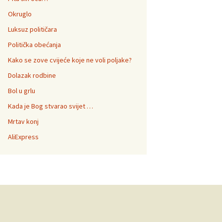
Okruglo
Luksuz političara
Politička obećanja
Kako se zove cvijeće koje ne voli poljake?
Dolazak rodbine
Bol u grlu
Kada je Bog stvarao svijet …
Mrtav konj
AliExpress