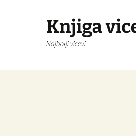
Knjiga vic
Najbolji vicevi
Idi
na
sadržaj