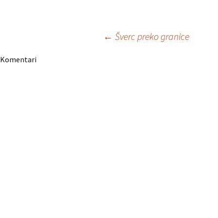
Navigacija
←
Šverc preko granice
Komentari
članaka