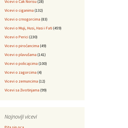
Vicevi o Čak Norisu
(28)
Vicevi o ciganima
(132)
Vicevi o crnogorcima
(83)
Vicevi o Muji, Husi, Hasi i Fati
(459)
Vicevi o Perici
(230)
Vicevi o piroćancima
(49)
Vicevi o plavušama
(141)
Vicevi o policajcima
(100)
Vicevi o zagorcima
(4)
Vicevi o zemuncima
(12)
Vicevi sa životinjama
(99)
Najnoviji vicevi
Pita sin oca…