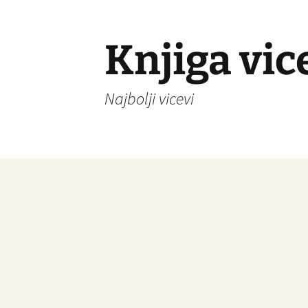
Knjiga vic
Najbolji vicevi
Idi
na
sadržaj