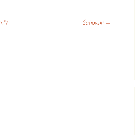
in”?
Šahovski
→