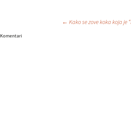
Navigacija
←
Kako se zove koka koja je “
Komentari
članaka