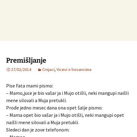
Premišljanje
27/02/2014
Crnjaci
,
Vicevi o bosancima
Pise Fata mami pismo:
– Mamo,juce je bio vašar ja i Mujo otišli, neki mangupi naišli
mene silovali a Muja pretukli.
Prođe jedno mesec dana ona opet šalje pismo:
– Mama opet bio vašar ja i Mujo otišli, neki mangupi opet
naišli mene silovali a Muja pretukli.
Sledeci dan je zove telefonom: