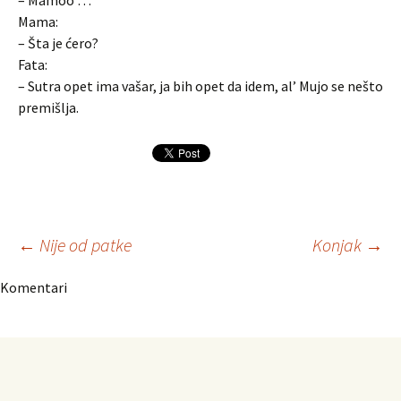
– Mamoo …
Mama:
– Šta je ćero?
Fata:
– Sutra opet ima vašar, ja bih opet da idem, al’ Mujo se nešto
premišlja.
Navigacija
←
Nije od patke
Konjak
→
Komentari
članaka