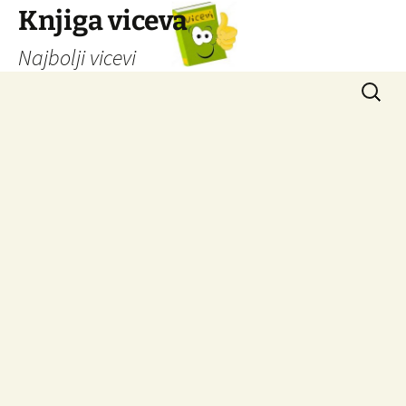
Knjiga viceva
Najbolji vicevi
Idi
Pretrag
na
sadržaj