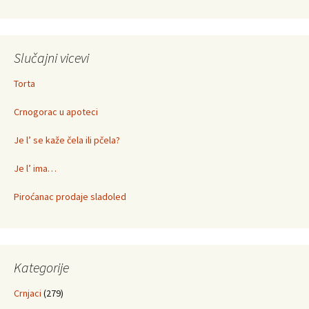
Slučajni vicevi
Torta
Crnogorac u apoteci
Je l’ se kaže čela ili pčela?
Je l’ ima…
Piroćanac prodaje sladoled
Kategorije
Crnjaci
(279)