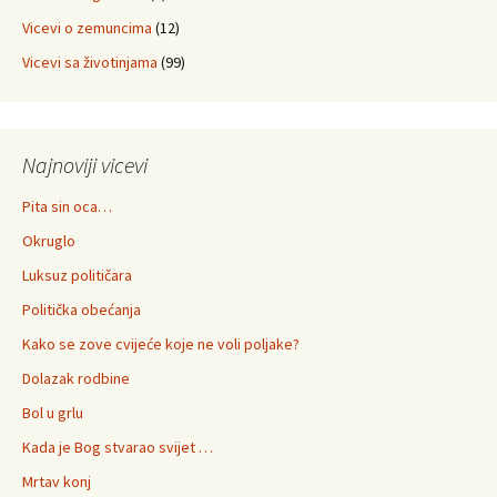
Vicevi o zemuncima
(12)
Vicevi sa životinjama
(99)
Najnoviji vicevi
Pita sin oca…
Okruglo
Luksuz političara
Politička obećanja
Kako se zove cvijeće koje ne voli poljake?
Dolazak rodbine
Bol u grlu
Kada je Bog stvarao svijet …
Mrtav konj