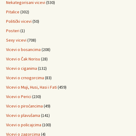
Nekategorisani vicevi
(530)
Pitalice
(302)
Politički vicevi
(50)
Posteri
(1)
Sexy vicevi
(708)
Vicevi o bosancima
(208)
Vicevi o Čak Norisu
(28)
Vicevi o ciganima
(132)
Vicevi o crnogorcima
(83)
Vicevi o Muji, Husi, Hasi i Fati
(459)
Vicevi o Perici
(230)
Vicevi o piroćancima
(49)
Vicevi o plavušama
(141)
Vicevi o policajcima
(100)
Vicevi o zagorcima
(4)