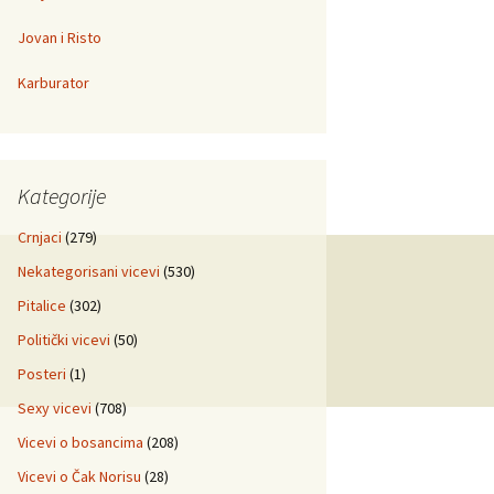
Jovan i Risto
Karburator
Kategorije
Crnjaci
(279)
Nekategorisani vicevi
(530)
Pitalice
(302)
Politički vicevi
(50)
Posteri
(1)
Sexy vicevi
(708)
Vicevi o bosancima
(208)
Vicevi o Čak Norisu
(28)