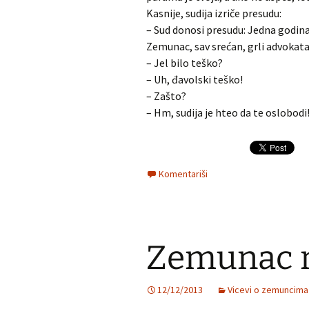
Kasnije, sudija izriče presudu:
– Sud donosi presudu: Jedna godina
Zemunac, sav srećan, grli advokata 
– Jel bilo teško?
– Uh, đavolski teško!
– Zašto?
– Hm, sudija je hteo da te oslobodi
Komentariši
Zemunac 
12/12/2013
Vicevi o zemuncima