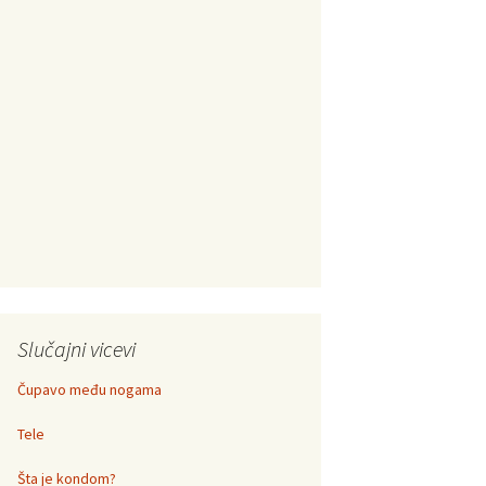
Slučajni vicevi
Čupavo među nogama
Tele
Šta je kondom?