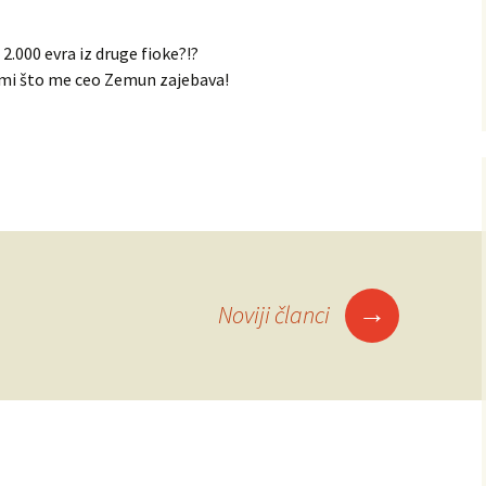
 2.000 evra iz druge fioke?!?
ta mi što me ceo Zemun zajebava!
→
Noviji članci