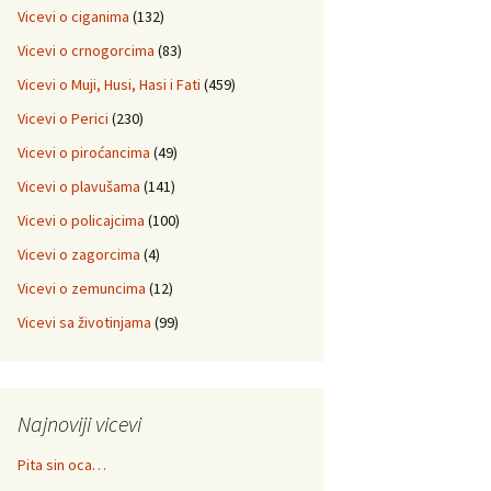
Vicevi o ciganima
(132)
Vicevi o crnogorcima
(83)
Vicevi o Muji, Husi, Hasi i Fati
(459)
Vicevi o Perici
(230)
Vicevi o piroćancima
(49)
Vicevi o plavušama
(141)
Vicevi o policajcima
(100)
Vicevi o zagorcima
(4)
Vicevi o zemuncima
(12)
Vicevi sa životinjama
(99)
Najnoviji vicevi
Pita sin oca…