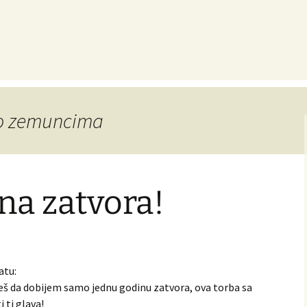
i o zemuncima
na zatvora!
atu:
uješ da dobijem samo jednu godinu zatvora, ova torba sa
i ti glava!