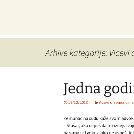
Arhive kategorije: Vicev
Jedna godi
12/12/2013
Vicevi o zemuncima
Zemunac na sudu kaže svom advok
– Slušaj, ako uspeš da mi izdejstv
parama je tvoja, a ako ne uspeš, let