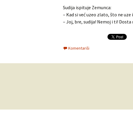
Sudija ispituje Zemunca:
– Kad si već uzeo zlato, što ne uze i
– Joj, bre, sudija! Nemoj i ti! Dos
Komentariši
Navigacija
za
članke