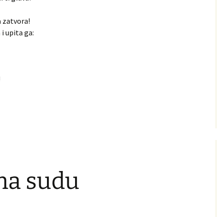
 zatvora!
i upita ga:
!
na sudu