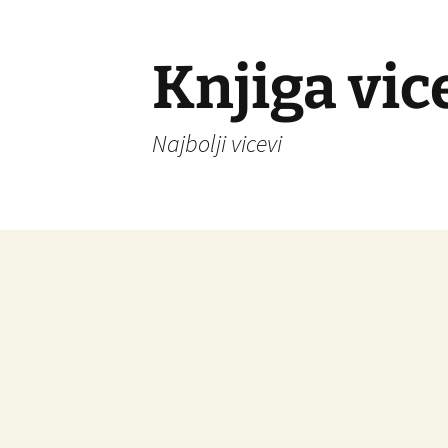
Knjiga vic
Najbolji vicevi
Idi
na
sadržaj